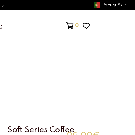
Português
0
O
- Soft Series Coffee