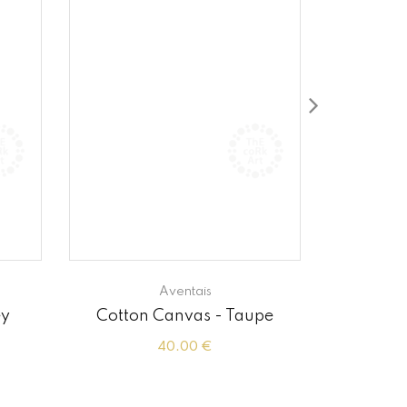
Aventais
ey
Cotton Canvas - Taupe
Cot
40.00 €