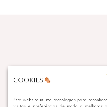
COOKIES
MORADA
Este website utiliza tecnologias para reconhec
Rua de Merouço, nº 459
visitas e preferências de modo a melhorar 