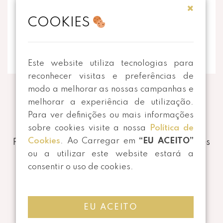
EMAIL
COOKIES
info@thecorkart.pt
Este website utiliza tecnologias para
reconhecer visitas e preferências de
modo a melhorar as nossas campanhas e
melhorar a experiência de utilização.
Para ver definições ou mais informações
sobre cookies visite a nossa
Política de
Formas de Pagamento e Envio
•
Política de
Cookies
. Ao Carregar em
“EU ACEITO”
Privacidade
•
Termos e Condições
•
Devoluções
ou a utilizar este website estará a
consentir o uso de cookies.
EU ACEITO
©
2026 Todos os direitos reservados |